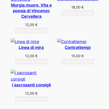
i
Murgia muore. Vita e
18,00
€
ù
poesia di Vincenzo
Aggiungi al carrello
Cervellera
r
e
12,00
€
c
Aggiungi al carrello
e
n
Linea di mira
Contrattempi
t
e
12,00
€
10,00
€
Aggiungi al carrello
Aggiungi al carrello
I sacrosanti consigli
12,00
€
Aggiungi al carrello