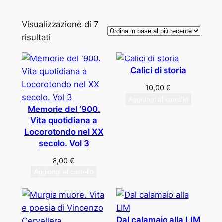
Visualizzazione di 7
O
risultati
r
d
Calici di storia
i
10,00
€
n
Aggiungi al carrello
a
Memorie del ‘900.
i
Vita quotidiana a
n
Locorotondo nel XX
b
secolo. Vol 3
a
8,00
€
s
Aggiungi al carrello
e
a
l
p
Dal calamaio alla LIM